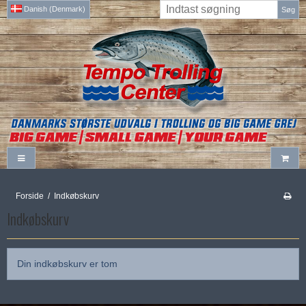
Danish (Denmark)
Søg
Forside
/
Indkøbskurv
Indkøbskurv
Din indkøbskurv er tom