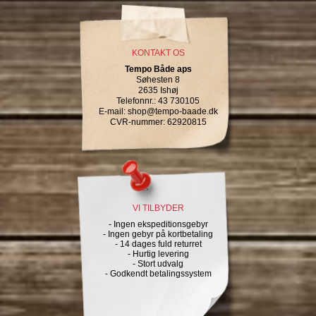
KONTAKT OS
Tempo Både aps
Søhesten 8
2635 Ishøj
Telefonnr.
:
43 730105
E-mail
:
shop@tempo-baade.dk
CVR-nummer
:
62920815
VI TILBYDER
- Ingen ekspeditionsgebyr
- Ingen gebyr på kortbetaling
- 14 dages fuld returret
- Hurtig levering
- Stort udvalg
- Godkendt betalingssystem