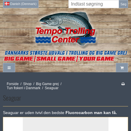
Danish (Denmark)
Søg
Forside
/
Shop
/
Big Game grej
/
Tun fiskeri i Danmark
/
Seaguar
Seaguar
Seaguar er uden tvivl den bedste
Fluorocarbon man kan få.