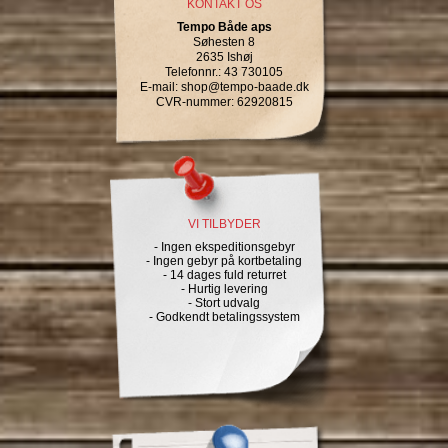
KONTAKT OS
Tempo Både aps
Søhesten 8
2635 Ishøj
Telefonnr.
:
43 730105
E-mail
:
shop@tempo-baade.dk
CVR-nummer
:
62920815
VI TILBYDER
- Ingen ekspeditionsgebyr
- Ingen gebyr på kortbetaling
- 14 dages fuld returret
- Hurtig levering
- Stort udvalg
- Godkendt betalingssystem