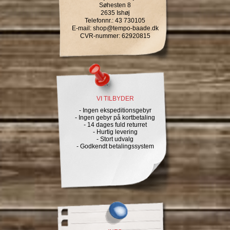
Søhesten 8
2635 Ishøj
Telefonnr.
:
43 730105
E-mail
:
shop@tempo-baade.dk
CVR-nummer
:
62920815
VI TILBYDER
- Ingen ekspeditionsgebyr
- Ingen gebyr på kortbetaling
- 14 dages fuld returret
- Hurtig levering
- Stort udvalg
- Godkendt betalingssystem