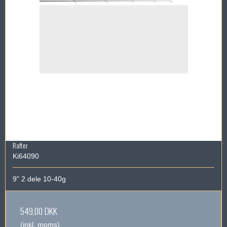
Rafter
Ki64090
9" 2 dele 10-40g
549,00 DKK
(inkl. moms)