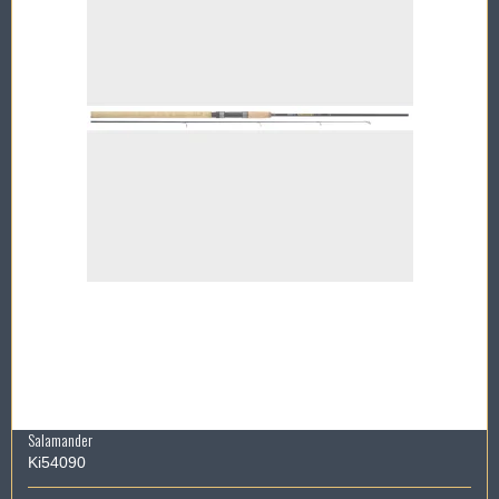
Salamander
Ki54090