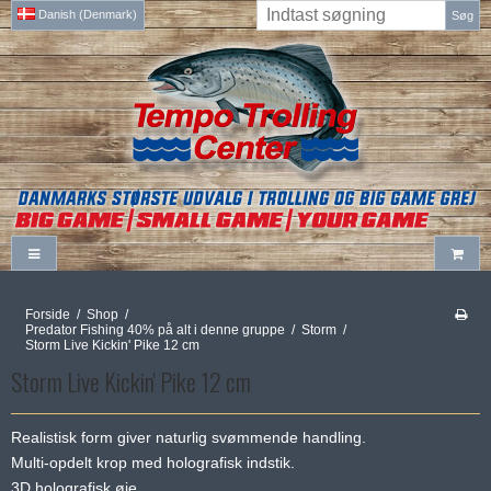
Danish (Denmark)
Søg
Forside
/
Shop
/
Predator Fishing 40% på alt i denne gruppe
/
Storm
/
Storm Live Kickin' Pike 12 cm
Storm Live Kickin' Pike 12 cm
Realistisk form giver naturlig svømmende handling.
Multi-opdelt krop med holografisk indstik.
3D holografisk øje.