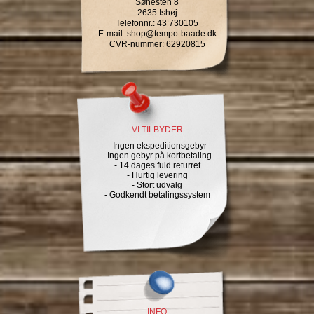
Søhesten 8
2635 Ishøj
Telefonnr.
:
43 730105
E-mail
:
shop@tempo-baade.dk
CVR-nummer
:
62920815
VI TILBYDER
- Ingen ekspeditionsgebyr
- Ingen gebyr på kortbetaling
- 14 dages fuld returret
- Hurtig levering
- Stort udvalg
- Godkendt betalingssystem
INFO