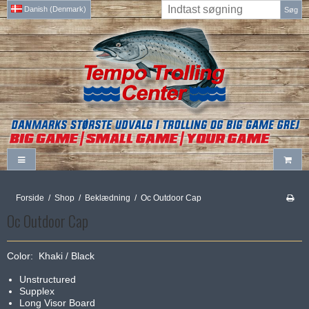
Danish (Denmark)
Søg
Forside
/
Shop
/
Beklædning
/
Oc Outdoor Cap
Oc Outdoor Cap
Color: Khaki / Black
Unstructured
Supplex
Long Visor Board