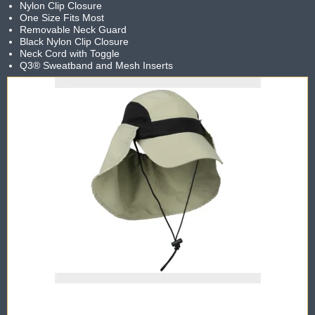
Nylon Clip Closure
One Size Fits Most
Removable Neck Guard
Black Nylon Clip Closure
Neck Cord with Toggle
Q3® Sweatband and Mesh Inserts