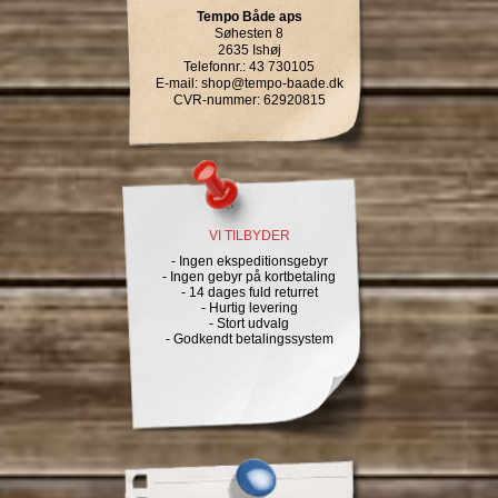
Tempo Både aps
Søhesten 8
2635 Ishøj
Telefonnr.
:
43 730105
E-mail
:
shop@tempo-baade.dk
CVR-nummer
:
62920815
VI TILBYDER
- Ingen ekspeditionsgebyr
- Ingen gebyr på kortbetaling
- 14 dages fuld returret
- Hurtig levering
- Stort udvalg
- Godkendt betalingssystem