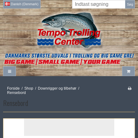
Danish (Denmark)
Søg
Forside
/
Shop
/
Downrigger og tilbehør
/
Rensebord
Rensebord