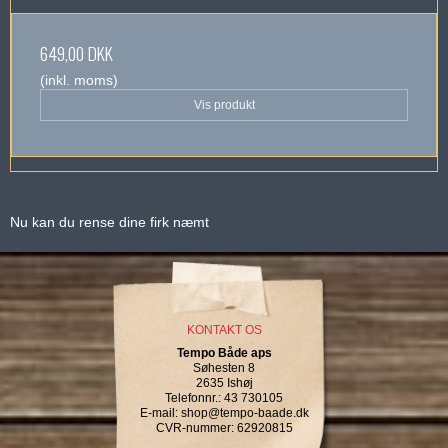
649,00 DKK
(inkl. moms)
Vis produkt
Nu kan du rense dine firk næmt
KONTAKT OS
Tempo Både aps
Søhesten 8
2635 Ishøj
Telefonnr.
:
43 730105
E-mail
:
shop@tempo-baade.dk
CVR-nummer
:
62920815