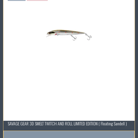
SAVAGE GEAR 3D SMELT TWITCH AND ROLL LIMITED EDITION ( Floating Sandell )