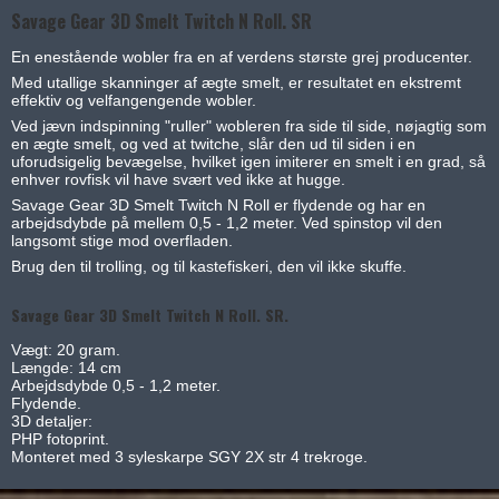
Savage Gear 3D Smelt Twitch N Roll. SR
En enestående wobler fra en af verdens største grej producenter.
Med utallige skanninger af ægte smelt, er resultatet en ekstremt
effektiv og velfangengende wobler.
Ved jævn indspinning "ruller" wobleren fra side til side, nøjagtig som
en ægte smelt, og ved at twitche, slår den ud til siden i en
uforudsigelig bevægelse, hvilket igen imiterer en smelt i en grad, så
enhver rovfisk vil have svært ved ikke at hugge.
Savage Gear 3D Smelt Twitch N Roll er flydende og har en
arbejdsdybde på mellem 0,5 - 1,2 meter. Ved spinstop vil den
langsomt stige mod overfladen.
Brug den til trolling, og til kastefiskeri, den vil ikke skuffe.
Savage Gear 3D Smelt Twitch N Roll. SR.
Vægt: 20 gram.
Længde: 14 cm
Arbejdsdybde 0,5 - 1,2 meter.
Flydende.
3D detaljer:
PHP fotoprint.
Monteret med 3 syleskarpe SGY 2X str 4 trekroge.