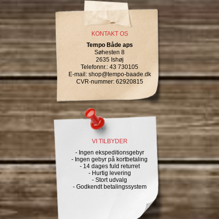
KONTAKT OS
Tempo Både aps
Søhesten 8
2635 Ishøj
Telefonnr.
:
43 730105
E-mail
:
shop@tempo-baade.dk
CVR-nummer
:
62920815
VI TILBYDER
- Ingen ekspeditionsgebyr
- Ingen gebyr på kortbetaling
- 14 dages fuld returret
- Hurtig levering
- Stort udvalg
- Godkendt betalingssystem