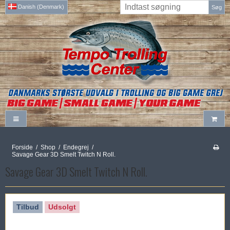
Danish (Denmark)
Søg
Forside
/
Shop
/
Endegrej
/
Savage Gear 3D Smelt Twitch N Roll.
Savage Gear 3D Smelt Twitch N Roll.
Tilbud
Udsolgt