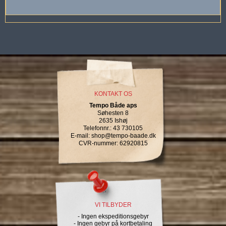
KONTAKT OS
Tempo Både aps
Søhesten 8
2635 Ishøj
Telefonnr.
:
43 730105
E-mail
:
shop@tempo-baade.dk
CVR-nummer
:
62920815
VI TILBYDER
- Ingen ekspeditionsgebyr
- Ingen gebyr på kortbetaling