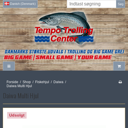
Danish (Denmark)
Søg
Forside
/
Shop
/
Fiskehjul
/
Daiwa
/
Daiwa Multi Hjul
Daiwa Multi Hjul
Udsolgt