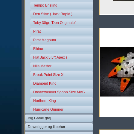
Tempo Brisling
Den Stive ( Jack Rapid )
Toby 30gr. "Den Originale"
Pirat
Pirat Magnum
Rhino
Flat Jack 5,5"( Apex )
Nils Master
Break Point Size XL
Diamond King
Dreamweaver Spoon Size MAG
Northern King
Hurricane Grimner
Big Game grej
Downrigger og tilbehør