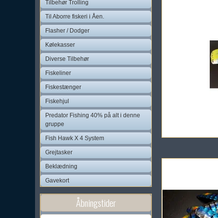
Tilbehør Trolling
Til Aborre fiskeri i Åen.
Flasher / Dodger
Kølekasser
Diverse Tilbehør
Fiskeliner
Fiskestænger
Fiskehjul
Predator Fishing 40% på alt i denne
gruppe
Fish Hawk X 4 System
Grejtasker
Beklædning
Gavekort
Åbningstider