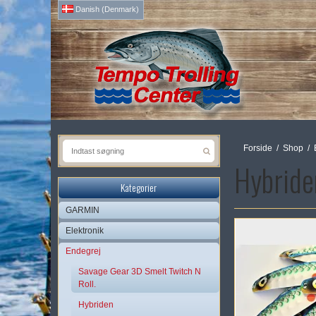
Danish (Denmark)
Forside
/
Shop
/
Hybriden
Kategorier
GARMIN
Elektronik
Endegrej
Savage Gear 3D Smelt Twitch N
Roll.
Hybriden