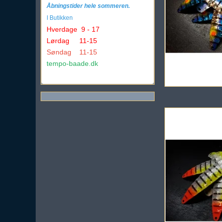
Åbningstider hele sommeren.
I Butikken
Hverdage 9 - 17
Lørdag 11-15
Søndag 11-15
tempo-baade.dk