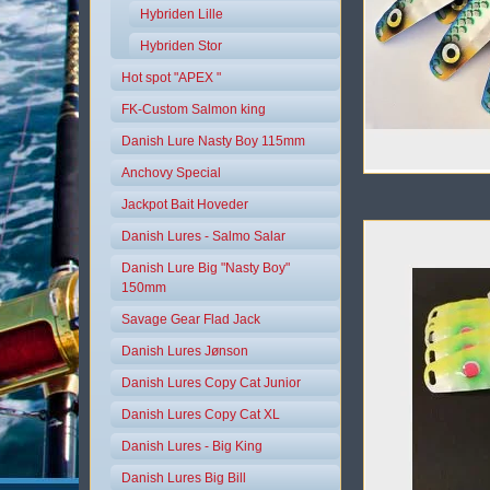
Hybriden Lille
Hybriden Stor
Hot spot "APEX "
FK-Custom Salmon king
Danish Lure Nasty Boy 115mm
Anchovy Special
Jackpot Bait Hoveder
Danish Lures - Salmo Salar
Danish Lure Big "Nasty Boy"
150mm
Savage Gear Flad Jack
Danish Lures Jønson
Danish Lures Copy Cat Junior
Danish Lures Copy Cat XL
Danish Lures - Big King
Danish Lures Big Bill