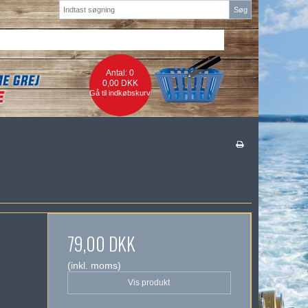
Søg
Antal: 0
0,00 DKK
Gå til indkøbskurv
79,00 DKK
(inkl. moms)
Vis produkt