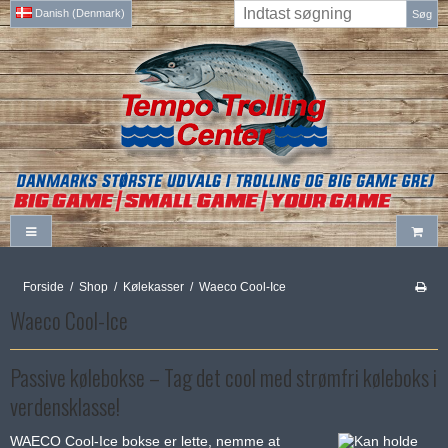
Danish (Denmark)
Søg
Forside
/
Shop
/
Kølekasser
/
Waeco Cool-Ice
Waeco Cool-Ice
Passive kølebokse – Tag det cool med strømfri køleboks i
verdensklasse!
WAECO Cool-Ice bokse er lette, nemme at