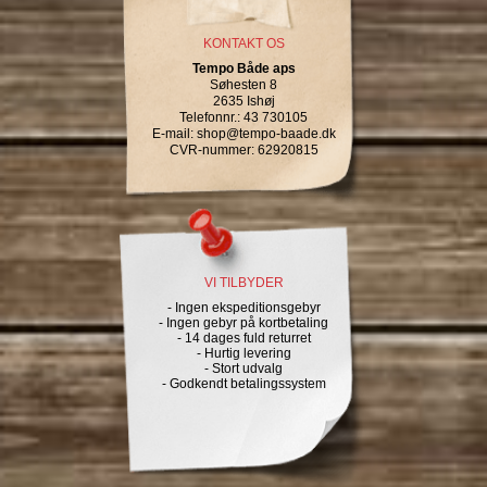
KONTAKT OS
Tempo Både aps
Søhesten 8
2635 Ishøj
Telefonnr.
:
43 730105
E-mail
:
shop@tempo-baade.dk
CVR-nummer
:
62920815
VI TILBYDER
- Ingen ekspeditionsgebyr
- Ingen gebyr på kortbetaling
- 14 dages fuld returret
- Hurtig levering
- Stort udvalg
- Godkendt betalingssystem