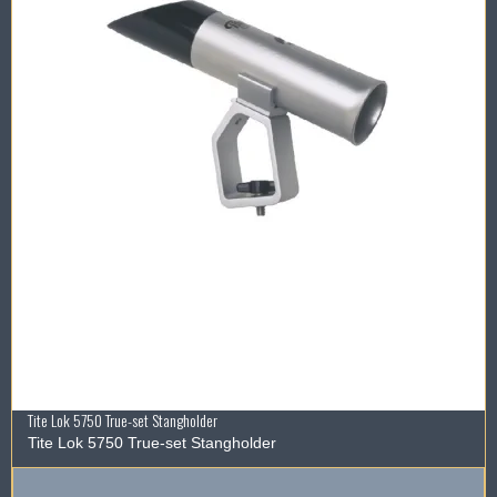
Tite Lok 5750 True-set Stangholder
Tite Lok 5750 True-set Stangholder