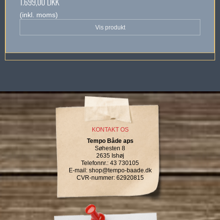
1.699,00 DKK
(inkl. moms)
Vis produkt
KONTAKT OS
Tempo Både aps
Søhesten 8
2635 Ishøj
Telefonnr.
:
43 730105
E-mail
:
shop@tempo-baade.dk
CVR-nummer
:
62920815