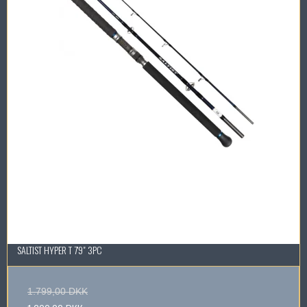
SALTIST HYPER T 7'9" 3PC
1.799,00 DKK