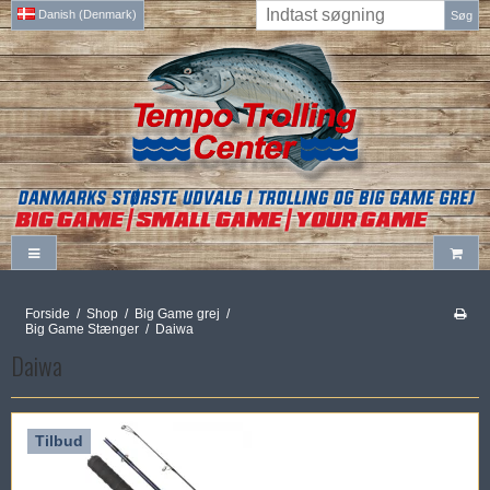
Danish (Denmark)
Søg
Forside
/
Shop
/
Big Game grej
/
Big Game Stænger
/
Daiwa
Daiwa
Tilbud