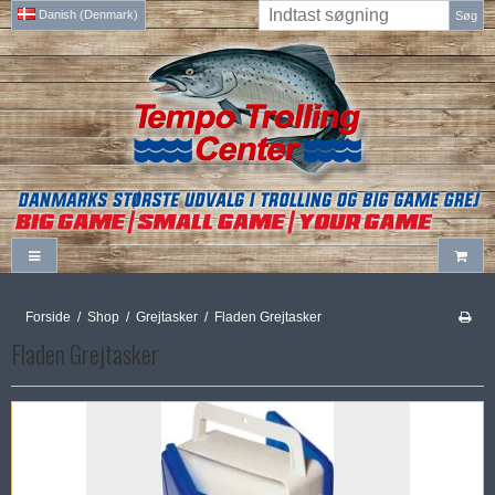
Danish (Denmark)
Søg
Forside
/
Shop
/
Grejtasker
/
Fladen Grejtasker
Fladen Grejtasker