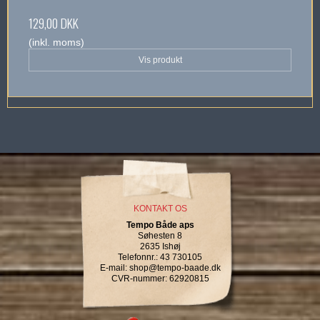
129,00 DKK
(inkl. moms)
Vis produkt
KONTAKT OS
Tempo Både aps
Søhesten 8
2635 Ishøj
Telefonnr.
:
43 730105
E-mail
:
shop@tempo-baade.dk
CVR-nummer
:
62920815