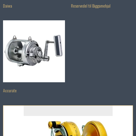
Daiwa
Reservedel til Biggamehjul
Accurate