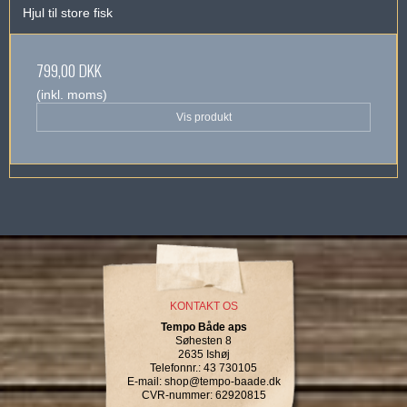
Hjul til store fisk
799,00 DKK
(inkl. moms)
Vis produkt
KONTAKT OS
Tempo Både aps
Søhesten 8
2635 Ishøj
Telefonnr.
:
43 730105
E-mail
:
shop@tempo-baade.dk
CVR-nummer
:
62920815