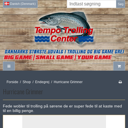
Danish (Denmark)
Søg
Forside
/
Shop
/
Endegrej
/
Hurricane Grimner
Hurricane Grimner
Fede wobler til trolling på sørene de er super fede til at kaste med
til en billig penge.