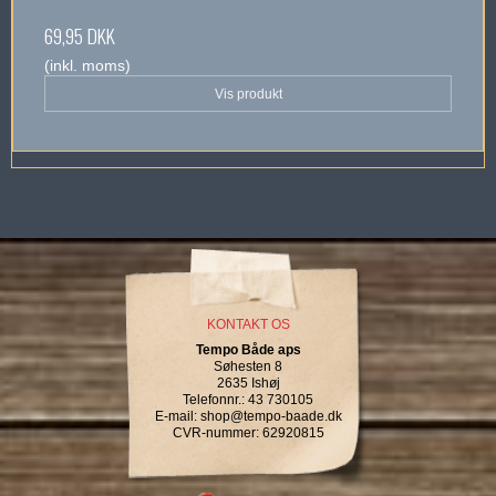
69,95 DKK
(inkl. moms)
Vis produkt
KONTAKT OS
Tempo Både aps
Søhesten 8
2635 Ishøj
Telefonnr.
:
43 730105
E-mail
:
shop@tempo-baade.dk
CVR-nummer
:
62920815