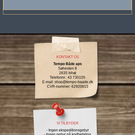
KONTAKT OS
Tempo Både aps
Søhesten 8
2635 Ishøj
Telefonnr.
:
43 730105
E-mail
:
shop@tempo-baade.dk
CVR-nummer
:
62920815
VI TILBYDER
- Ingen ekspeditionsgebyr
- Ingen gebyr på kortbetaling