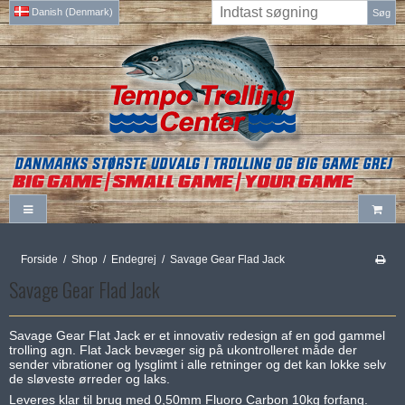
Danish (Denmark)
Søg
Forside
/
Shop
/
Endegrej
/
Savage Gear Flad Jack
Savage Gear Flad Jack
Savage Gear Flat Jack er et innovativ redesign af en god gammel
trolling agn. Flat Jack bevæger sig på ukontrolleret måde der
sender vibrationer og lysglimt i alle retninger og det kan lokke selv
de sløveste ørreder og laks.
Leveres klar til brug med 0,50mm Fluoro Carbon 10kg forfang.