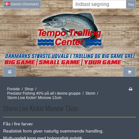
Danish (Denmark)
Søg
Forside
/
Shop
/
Predator Fishing 40% på alt i denne gruppe
/
Storm
/
Storm Live Kickin' Minnow 13cm
Storm Live Kickin' Minnow 13cm
Fås i fire farver.
Realistisk form giver naturlig svømmende handling.
Multi-opdelt krop med holografisk indstik.