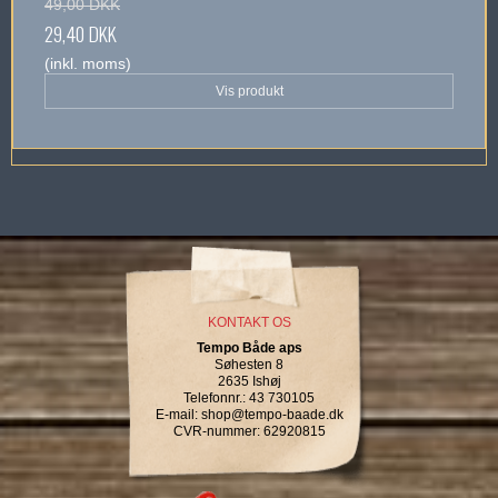
49,00 DKK
29,40 DKK
(inkl. moms)
Vis produkt
KONTAKT OS
Tempo Både aps
Søhesten 8
2635 Ishøj
Telefonnr.
:
43 730105
E-mail
:
shop@tempo-baade.dk
CVR-nummer
:
62920815