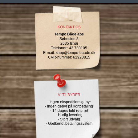
KONTAKT OS
Tempo Både aps
Søhesten 8
2635 Ishøj
Telefonnr.
:
43 730105
E-mail
:
shop@tempo-baade.dk
CVR-nummer
:
62920815
VI TILBYDER
- Ingen ekspeditionsgebyr
- Ingen gebyr på kortbetaling
- 14 dages fuld returret
- Hurtig levering
- Stort udvalg
- Godkendt betalingssystem