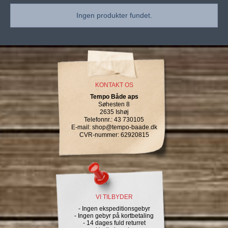
Ingen produkter fundet.
KONTAKT OS
Tempo Både aps
Søhesten 8
2635 Ishøj
Telefonnr.
:
43 730105
E-mail
:
shop@tempo-baade.dk
CVR-nummer
:
62920815
VI TILBYDER
- Ingen ekspeditionsgebyr
- Ingen gebyr på kortbetaling
- 14 dages fuld returret