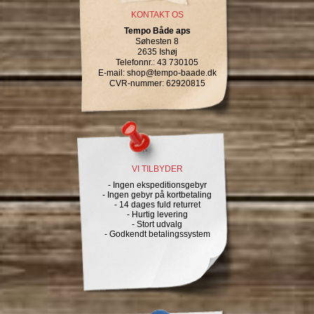
KONTAKT OS
Tempo Både aps
Søhesten 8
2635 Ishøj
Telefonnr.
:
43 730105
E-mail
:
shop@tempo-baade.dk
CVR-nummer
:
62920815
VI TILBYDER
- Ingen ekspeditionsgebyr
- Ingen gebyr på kortbetaling
- 14 dages fuld returret
- Hurtig levering
- Stort udvalg
- Godkendt betalingssystem