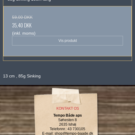
59,00 DKK
35,40 DKK
(inkl. moms)
Vis produkt
13 cm , 85g Sinking
KONTAKT OS
Tempo Både aps
Søhesten 8
2635 Ishøj
Telefonnr.
:
43 730105
E-mail
:
shop@tempo-baade.dk