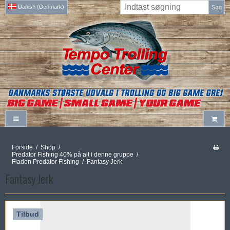
Danish (Denmark)
Søg
Forside
/
Shop
/
Predator Fishing 40% på alt i denne gruppe
/
Fladen Predator Fishing
/
Fantasy Jerk
Fantasy Jerk
Tilbud