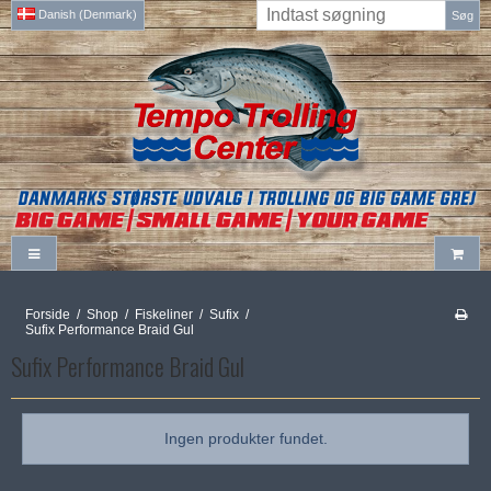
Danish (Denmark)
Søg
Forside
/
Shop
/
Fiskeliner
/
Sufix
/
Sufix Performance Braid Gul
Sufix Performance Braid Gul
Ingen produkter fundet.