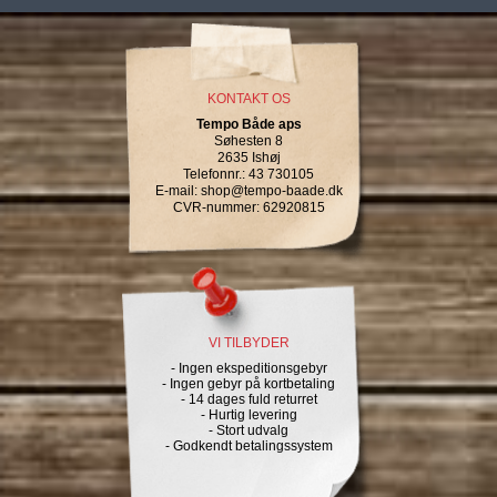
KONTAKT OS
Tempo Både aps
Søhesten 8
2635 Ishøj
Telefonnr.
:
43 730105
E-mail
:
shop@tempo-baade.dk
CVR-nummer
:
62920815
VI TILBYDER
- Ingen ekspeditionsgebyr
- Ingen gebyr på kortbetaling
- 14 dages fuld returret
- Hurtig levering
- Stort udvalg
- Godkendt betalingssystem