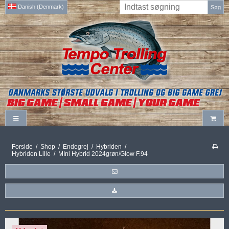
Danish (Denmark)
Søg
Forside
/
Shop
/
Endegrej
/
Hybriden
/
Hybriden Lille
/
MIni Hybrid 2024grøn/Glow F.94