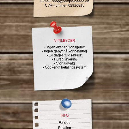
E-mail
:
shop@tempo-baade.dk
CVR-nummer
:
62920815
VI TILBYDER
- Ingen ekspeditionsgebyr
- Ingen gebyr på kortbetaling
- 14 dages fuld returret
- Hurtig levering
- Stort udvalg
- Godkendt betalingssystem
INFO
Forside
Betaling